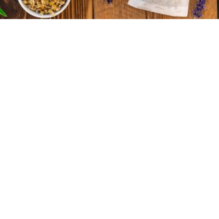
Im hochwertigen
Pyramiden Beutel
erhältlich:
Brust- und Hustentee
Magen-Tee